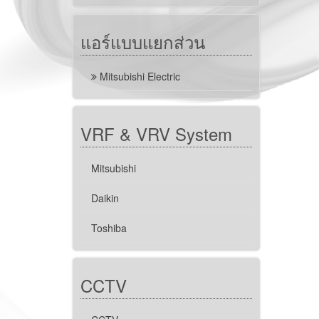
แอร์แบบแยกส่วน
Mitsubishi Electric
VRF & VRV System
Mitsubishi
Daikin
Toshiba
CCTV