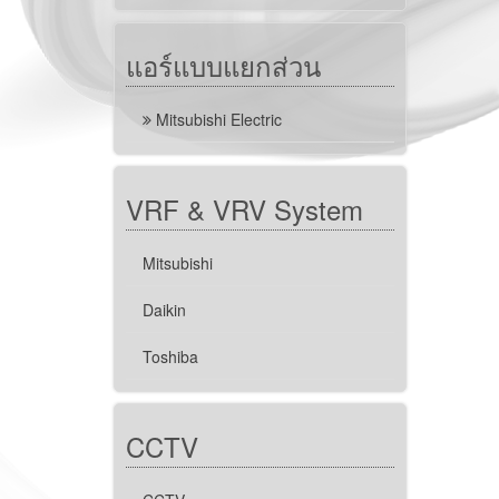
แอร์แบบแยกส่วน
Mitsubishi Electric
VRF & VRV System
Mitsubishi
Daikin
Toshiba
CCTV