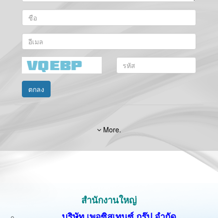
ตกลง
More.
สำนักงานใหญ่
บริษัท เพอซิสเทนซ์ กรุ๊ป จำกัด