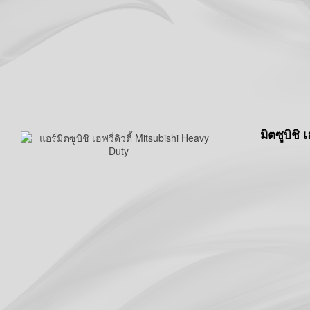
มิตซูบิชิ เ