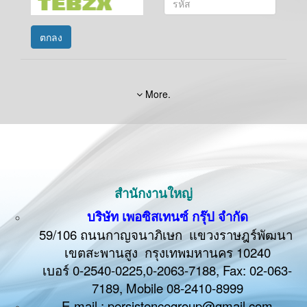
ตกลง
More.
สำนักงานใหญ่
บริษัท เพอซิสเทนซ์ กรุ๊ป จำกัด
59/106 ถนนกาญจนาภิเษก แขวงราษฎร์พัฒนา
เขตสะพานสูง กรุงเทพมหานคร 10240
เบอร์ 0-2540-0225,0-2063-7188, Fax: 02-063-
7189, Mobile
08-2410-8999
E-mail : persistencegroup@gmail.com