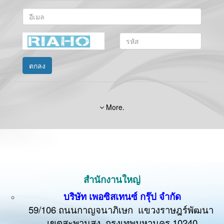
ตกลง
More.
สำนักงานใหญ่
บริษัท เพอซิสเทนซ์ กรุ๊ป จำกัด
59/106 ถนนกาญจนาภิเษก แขวงราษฎร์พัฒนา
เขตสะพานสูง กรุงเทพมหานคร 10240