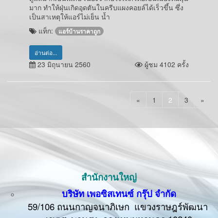
มาก ทำให้ฝุ่นเกิดอุดตันในครีบแผงคอยล์ได้เร็วขึ้น ซึ่ง
เป็นสาเหตุให้แอร์ไม่เย็น น้ำ
แท็ก:
แอร์บ้านราคาถูก
อ่านต่อ...
23 มิถุนายน 2560
ผู้ชม 4102 ครั้ง
«
1
2
3
»
สำนักงานใหญ่
บริษัท เพอซิสเทนซ์ กรุ๊ป จำกัด
59/106 ถนนกาญจนาภิเษก แขวงราษฎร์พัฒนา